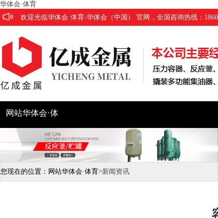
华体会·体育
欢迎光临华体会·体育-华体会（中国） 官网，全国咨询热线：186053
网站华体会·体
育
公司简介
产品展示
工程
>
您现在的位置：
网站华体会·体育
新闻资讯