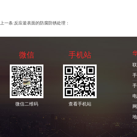
上一条:
反应釜表面的防腐防锈处理：
微信
手机站
联
手
手
电
微信二维码
查看手机站
网
地