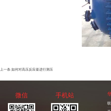
上一条:
如何对高压反应釜进行测压
微信
手机站
联