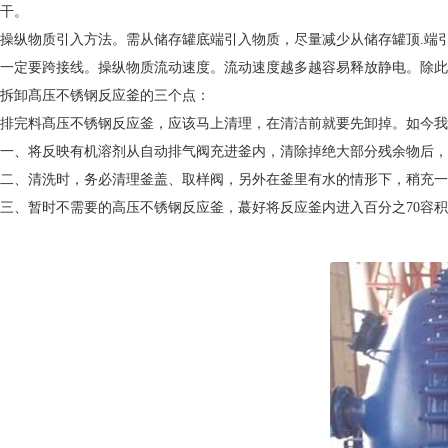
干。
操纵物质引入方法。需从储存罐底端引入物质，尽量减少从储存罐顶.端
一定要跨接线。操纵物质流动速度。流动速度越多越容易释放静电。除此
拆卸髙压不锈钢反应釜的三个点：
排完料髙压不锈钢反应釜，应该马上清理，在清洁前就要先卸掉。如今我
一、将反映有机溶剂从自动排气阀充进釜内，清除掉绝大部分残余物后，
二、清洗时，务必清理釜盖、取样阀，另外在釜里有水的情形下，稍充一下
三、暂时不需要的高压不锈钢反应釜，蕞好将反应釜内进入百分之70容