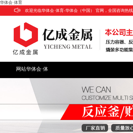
华体会·体育
欢迎光临华体会·体育-华体会（中国） 官网，全国咨询热线：186
网站华体会·体
育
公司简介
产品展示