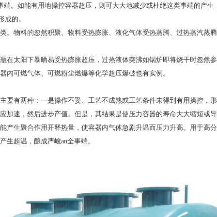
破事端。如能有用地操控容器超压，则可大大地减少或杜绝这类事端的产生
形成的。
类。物料的忽然积聚、物料受热膨胀、液化气体受热蒸腾、过热蒸汽蒸腾
瓶在太阳下暴晒易受热膨胀超压，过热液体突沸如锅炉即将烧干时忽然参
器内可燃气体、可燃粉尘燃爆等化学超压爆破也有实例。
主要有两种：一是操作不妥、工艺不成熟或工艺条件未得到有用操控，形
应加速，然后进步产值。但是，其结果是使压力容器的寿命大大缩短或导
能产生聚合作用开释热量，使容器内气体急剧升温而压力升高。用于高分
产生超温，酿成严峻an全事端。