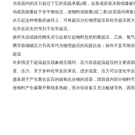
当容器内的压力超过了它的实践承载ji限，会形成容器决裂或爆
动或其能量处于非平衡状态，使物料或能量(或二者)在容器内堆集
从引起这种堆集的途径上，可将超压分红物理超压和化学超压两大
化学反应失控等归于化学超压。
操作失误或操控阀失灵引起易引起物料忽然积聚超压，乙炔、氧气
腾导致储罐压力升高等均为物理超压的实践比如；操作不妥导致容
超温
许多情况下超温超压现象相互随同，压力容器超温超压的主要原因
度、压力。关于多种化学反应来说，进步温度、压力可以使化学反
盛装易于产生聚合反应的碳氢化合物的容器，因容器内部分物料可
使物料产生爆聚开释很多热能，而冷却设备又无法敏捷导热，因而