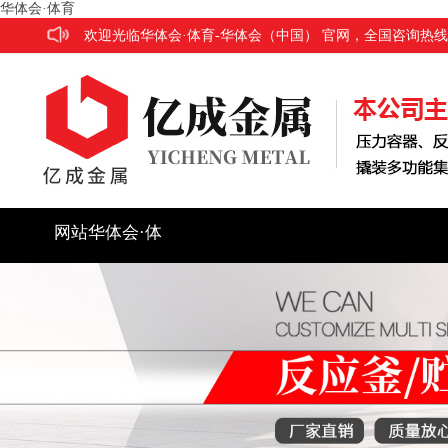
华体会·体育
欢迎光临华体会·体育-华体会（中国） 官网，全国咨询热线：186
网站华体会·体
育
公司简介
产品展示