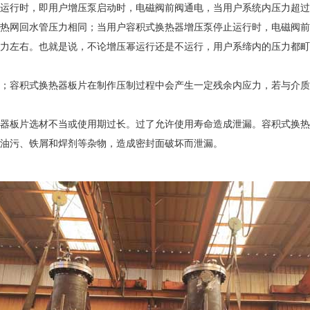
运行时，即用户增压泵启动时，电磁阀前阀通电，当用户系统内压力超过
热网回水管压力相同；当用户容积式换热器增压泵停止运行时，电磁阀前
力左右。也就是说，不论增压幂运行还是不运行，用户系缔内的压力都町
；容积式换热器板片在制作压制过程中会产生一定残余内应力，若与介质
器板片选材不当或使用期过长。过了允许使用寿命造成泄漏。容积式换热
油污、铁屑和焊剂等杂物，造成密封面破坏而泄漏。