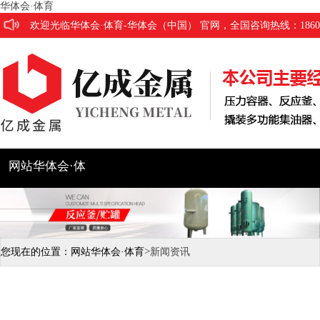
华体会·体育
欢迎光临华体会·体育-华体会（中国） 官网，全国咨询热线：186053
网站华体会·体
育
公司简介
产品展示
工程
>
您现在的位置：
网站华体会·体育
新闻资讯