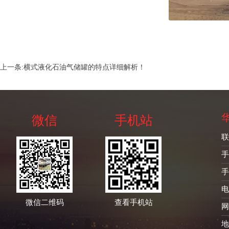
上一条:
横式液化石油气储罐的特点详细解析！
微信
手机站
联
手
手
电
微信二维码
查看手机站
网
地