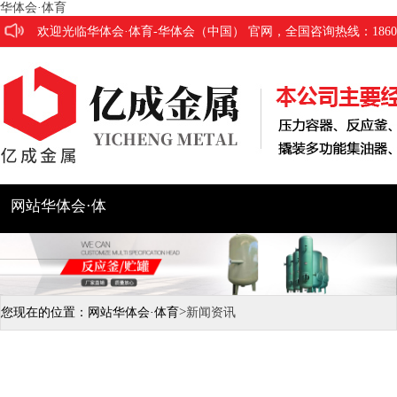
华体会·体育
欢迎光临华体会·体育-华体会（中国） 官网，全国咨询热线：186053
网站华体会·体
育
公司简介
产品展示
工程
>
您现在的位置：
网站华体会·体育
新闻资讯