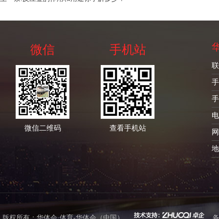
微信
手机站
联
手
手
电
微信二维码
查看手机站
网
地
版权所有：
华体会·体育-华体会（中国）
备