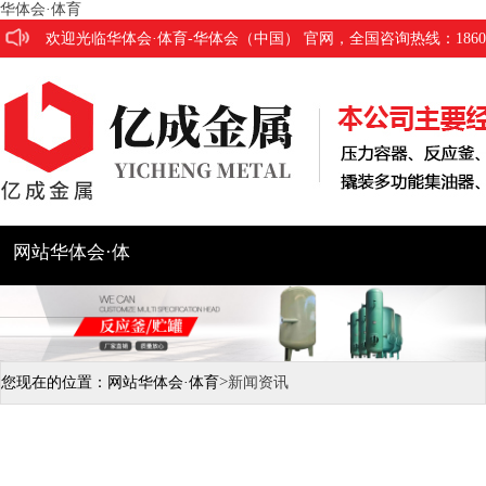
华体会·体育
欢迎光临华体会·体育-华体会（中国） 官网，全国咨询热线：186053
网站华体会·体
育
公司简介
产品展示
工程
>
您现在的位置：
网站华体会·体育
新闻资讯