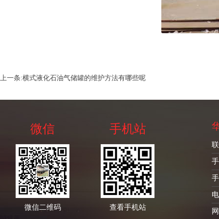
上一条:
横式液化石油气储罐的维护方法有哪些呢
微信
手机站
联
手
手
电
微信二维码
查看手机站
网