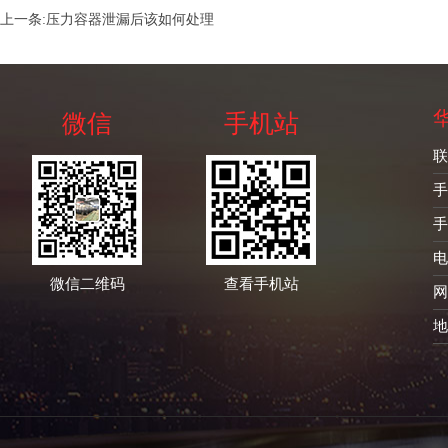
上一条:
压力容器泄漏后该如何处理
微信
手机站
联
手
手
电
微信二维码
查看手机站
网
地