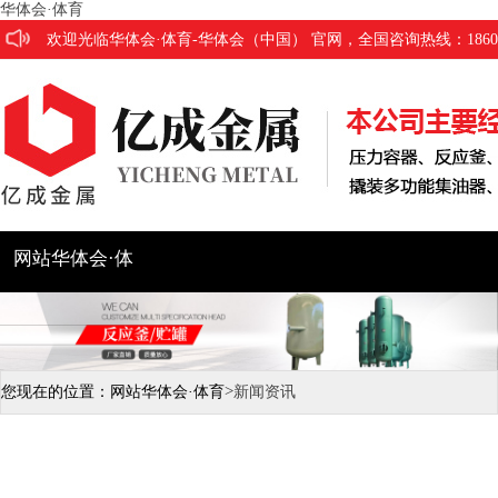
华体会·体育
欢迎光临华体会·体育-华体会（中国） 官网，全国咨询热线：186053
网站华体会·体
育
公司简介
产品展示
工程
>
您现在的位置：
网站华体会·体育
新闻资讯