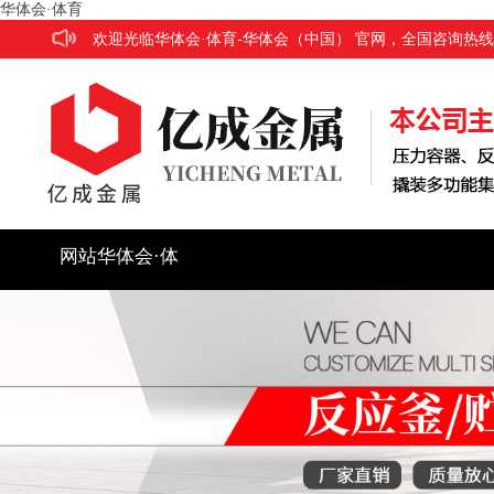
华体会·体育
欢迎光临华体会·体育-华体会（中国） 官网，全国咨询热线：186
网站华体会·体
育
公司简介
产品展示