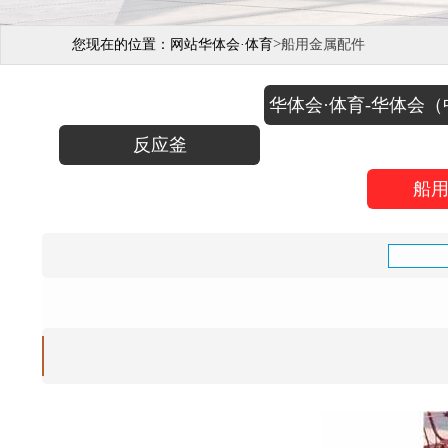
>
您现在的位置：
网站华体会·体育
船用金属配件
华体会·体育-华体会（
反应釜
国）
船