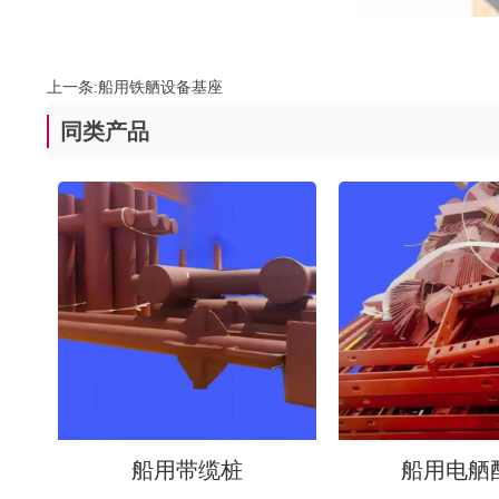
上一条:
船用铁舾设备基座
同类产品
船用带缆桩
船用电舾