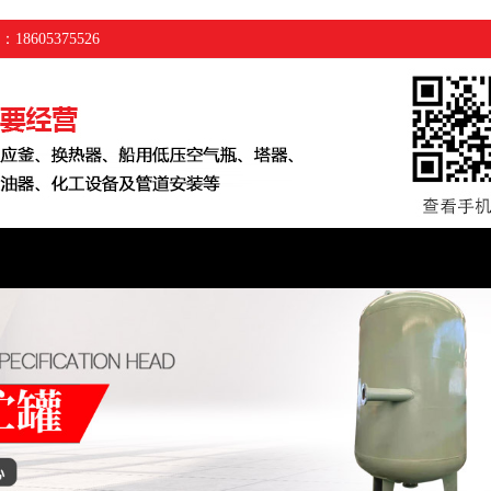
05375526
工程案例
新闻资讯
厂房展示
车间设备