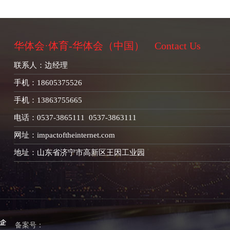
华体会·体育-华体会（中国）
Contact Us
联系人：边经理
手机：18605375526
手机：13863755665
电话：0537-3865111 0537-3863111
网址：impactoftheinternet.com
地址：山东省济宁市高新区王因工业园
备案号：