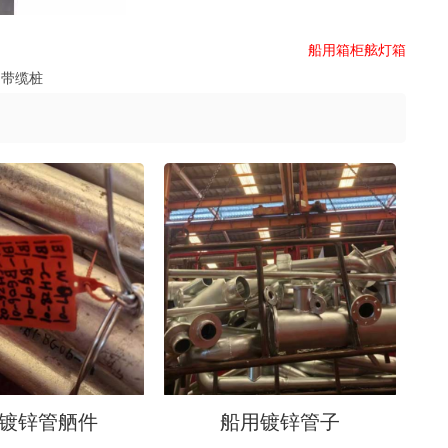
船用箱柜舷灯箱
:
带缆桩
镀锌管舾件
船用镀锌管子