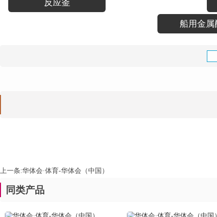
反应釜
国）
船用金属
上一条:
华体会·体育-华体会（中国）
同类产品